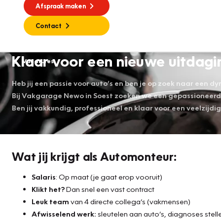
Afspraak maken
Contact
Klaar voor een nieuwe uitdagi
Vacatures
Heb jij een passie voor auto’s en ben je op zoek naar een 
Bij Vakgarage Newo in Soest zoeken we een gepassioneer
Ben jij vakkundig, professioneel en klaar voor een veelzijdi
Wat jij krijgt als Automonteur:
Salaris
: Op maat (je gaat erop vooruit)
Klikt het?
Dan snel een vast contract
Leuk team
van 4 directe collega’s (vakmensen)
Afwisselend werk:
sleutelen aan auto’s, diagnoses stell