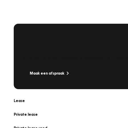
Plan een
Werkplaatsafspraak
Is uw auto toe aan Onderhoud, Bandenwissel of een Va
Maak een afspraak
Lease
Private lease