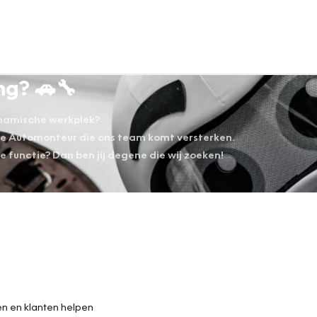
ng? 🚗🔧
dynamische werkplek?
de Automonteur die ons team komt versterken.
ge functie? Dan ben jij degene die wij zoeken!
en en klanten helpen