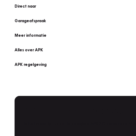
Direct naar
Garageafspraak
Meer informatie
Alles over APK
APK regelgeving
APK Keuring bij Vakgarage!
Is het weer tijd voor de jaarlijkse APK? Ga snel naar V