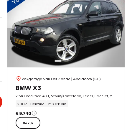
Vakgarage Van Der Zande
| Apeldoorn (GE)
BMW X3
2.5si Executive AUT, Schuif/Kanteldak, Leder, Facelift, Youngtimer!
2007
Benzine
219.011 km
€ 9.740
Bekijk