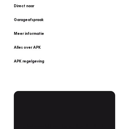
Direct naar
Garageafspraak
Meer informatie
Alles over APK
APK regelgeving
APK Keuring bij
Vakgarage!
Is het weer tijd voor de jaarlijkse APK? Ga