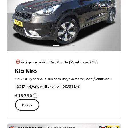
Vakgarage Van Der Zande
| Apeldoorn (GE)
Kia Niro
1.6 GDi Hybrid Aut BusinessLine, Camera, Stoel/Stuurverw, Navi!
2017
Hybride - Benzine
99.138 km
€ 15.790
Bekijk