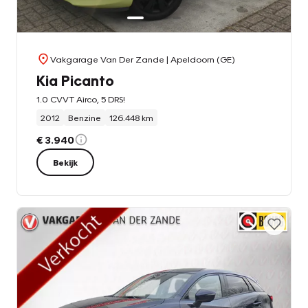
Vakgarage Van Der Zande
| Apeldoorn (GE)
Kia Picanto
1.0 CVVT Airco, 5 DRS!
2012
Benzine
126.448 km
€ 3.940
Bekijk