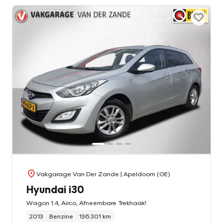
Vakgarage Van Der Zande
| Apeldoorn (GE)
Hyundai i30
Wagon 1.4, Airco, Afneembare Trekhaak!
2013
Benzine
136.301 km