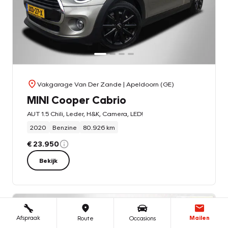
Vakgarage Van Der Zande
| Apeldoorn (GE)
MINI Cooper Cabrio
AUT 1.5 Chili, Leder, H&K, Camera, LED!
2020
Benzine
80.926 km
€ 23.950
Bekijk
Afspraak
Mailen
Route
Occasions