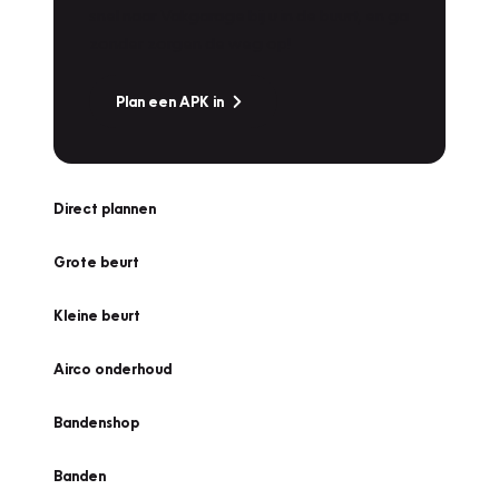
snel naar Vakgarage bij u in de buurt, en ga
zonder zorgen de weg op!
Plan een APK in
Direct plannen
Grote beurt
Kleine beurt
Airco onderhoud
Bandenshop
Banden