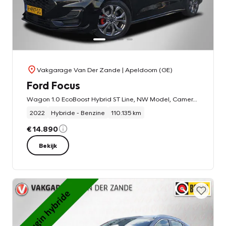
Vakgarage Van Der Zande
| Apeldoorn (GE)
Ford Focus
Wagon 1.0 EcoBoost Hybrid ST Line, NW Model, Camera, Cruise, NL/NAP!
2022
Hybride - Benzine
110.135 km
€ 14.890
Bekijk