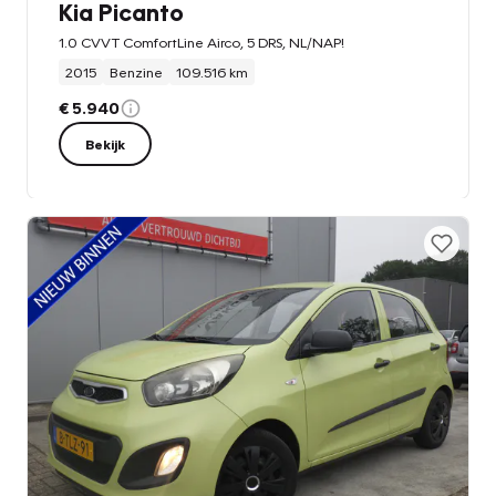
Kia Picanto
1.0 CVVT ComfortLine Airco, 5 DRS, NL/NAP!
2015
Benzine
109.516 km
€ 5.940
Bekijk