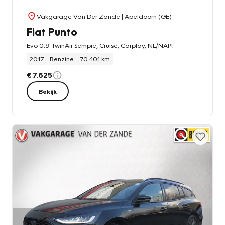
Vakgarage Van Der Zande
| Apeldoorn (GE)
Fiat Punto
Evo 0.9 TwinAir Sempre, Cruise, Carplay, NL/NAP!
2017
Benzine
70.401 km
€ 7.625
Bekijk