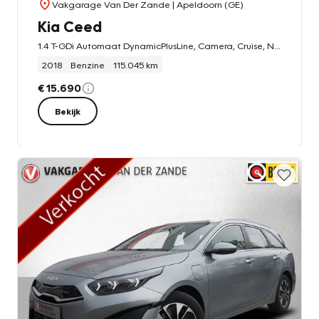
Vakgarage Van Der Zande
| Apeldoorn (GE)
Kia Ceed
1.4 T-GDi Automaat DynamicPlusLine, Camera, Cruise, NL/NAP!
2018
Benzine
115.045 km
€ 15.690
Bekijk