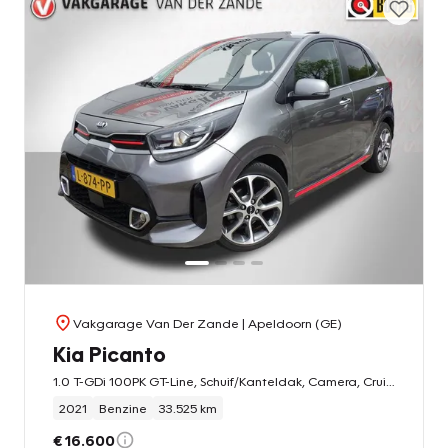
Vakgarage Van Der Zande
| Apeldoorn (GE)
Kia Picanto
1.0 T-GDi 100PK GT-Line, Schuif/Kanteldak, Camera, Cruise, NL/NAP!
2021
Benzine
33.525 km
€ 16.600