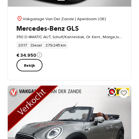
Vakgarage Van Der Zande
| Apeldoorn (GE)
Mercedes-Benz GLS
350 D 4MATIC AUT, Schuif/Kanteldak, Gr. Kent., Marge,luchtvering, 3500KG Trekhaak!
2017
Diesel
279.245 km
€ 34.950
Bekijk