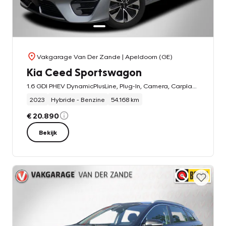
Vakgarage Van Der Zande
| Apeldoorn (GE)
Kia Ceed Sportswagon
1.6 GDI PHEV DynamicPlusLine, Plug-In, Camera, Carplay, Cruise!
2023
Hybride - Benzine
54.168 km
€ 20.890
Bekijk