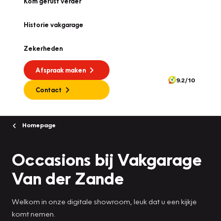
Kom gerust verder
Historie vakgarage
Zekerheden
Afspraak maken
9.2/10
Contact
Homepage
Occasions bij Vakgarage
Van der Zande
Welkom in onze digitale showroom, leuk dat u een kijkje
komt nemen.