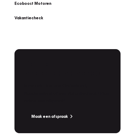
Ecoboost Motoren
Vakantiecheck
Plan een
Werkplaatsafspraak
Is uw auto toe aan Onderhoud,
Bandenwissel of een Vakantiecheck? Plan
online een afspraak!
Maak een afspraak