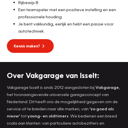
Rijbewijs B.
Een teamspeler met een positieve instelling en een
professionele houding.
Je bent vakkundig, eerlijk en hebt een passie voor
autotechniek.
Kennis maken?
Over Vakgarage van Isselt:
Vakgarage Isselt is sinds 2012 aangesloten bij
Vakgarage
,
het toonaangevende universele garageconcept van
Nederland. Dit heeft ons de mogelijkheid gegeven om de
service uit te breiden naar alle merken, van
‘zo goed als
nieuw’
tot
young- en oldtimers
. We bedienen een breed
scala aan klanten: van particuliere autobezitters en