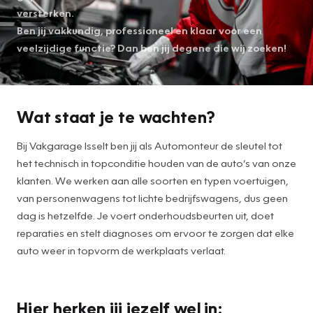
versterken.
Ben jij vakkundig, professioneel en klaar voor een
veelzijdige functie? Dan ben jij degene die wij zoeken!
Wat staat je te wachten?
Bij Vakgarage Isselt ben jij als Automonteur de sleutel tot
het technisch in topconditie houden van de auto’s van onze
klanten. We werken aan alle soorten en typen voertuigen,
van personenwagens tot lichte bedrijfswagens, dus geen
dag is hetzelfde. Je voert onderhoudsbeurten uit, doet
reparaties en stelt diagnoses om ervoor te zorgen dat elke
auto weer in topvorm de werkplaats verlaat.
Hier herken jij jezelf wel in: