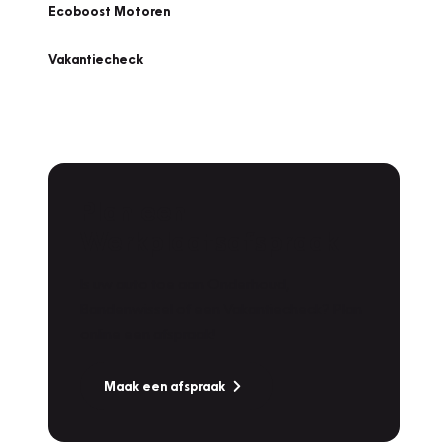
Ecoboost Motoren
Vakantiecheck
Plan een
Werkplaatsafspraak
Is uw auto toe aan Onderhoud,
Bandenwissel of een Vakantiecheck? Plan
online een afspraak!
Maak een afspraak