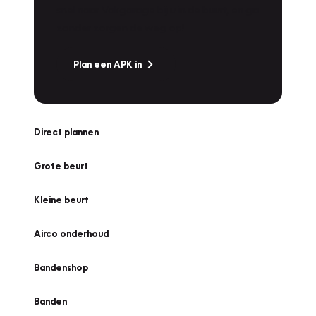
snel naar Vakgarage bij u in de buurt, en ga
zonder zorgen de weg op!
Plan een APK in
Direct plannen
Grote beurt
Kleine beurt
Airco onderhoud
Bandenshop
Banden