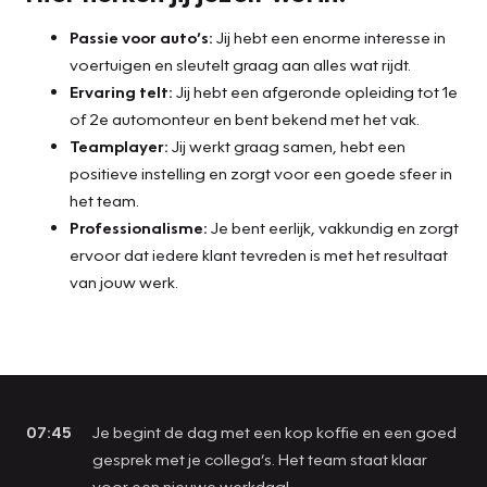
Passie voor auto’s:
Jij hebt een enorme interesse in
voertuigen en sleutelt graag aan alles wat rijdt.
Ervaring telt:
Jij hebt een afgeronde opleiding tot 1e
of 2e automonteur en bent bekend met het vak.
Teamplayer:
Jij werkt graag samen, hebt een
positieve instelling en zorgt voor een goede sfeer in
het team.
Professionalisme:
Je bent eerlijk, vakkundig en zorgt
ervoor dat iedere klant tevreden is met het resultaat
van jouw werk.
07:45
Je begint de dag met een kop koffie en een goed
gesprek met je collega’s. Het team staat klaar
voor een nieuwe werkdag!