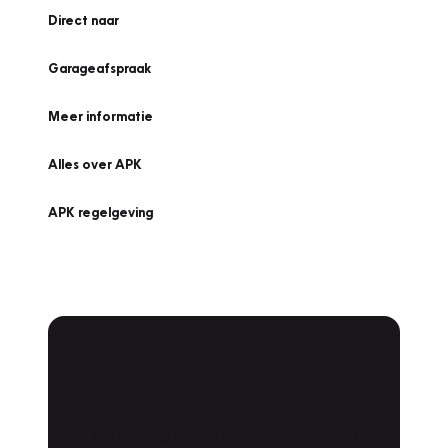
Direct naar
Garageafspraak
Meer informatie
Alles over APK
APK regelgeving
APK Keuring bij
Vakgarage!
Is het weer tijd voor de jaarlijkse APK? Ga