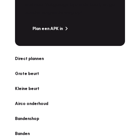
snel naar Vakgarage bij u in de buurt, en ga
zonder zorgen de weg op!
Plan een APK in
Direct plannen
Grote beurt
Kleine beurt
Airco onderhoud
Bandenshop
Banden