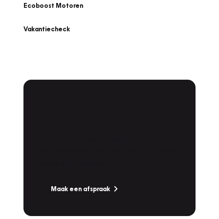
Ecoboost Motoren
Vakantiecheck
Plan een
Werkplaatsafspraak
Is uw auto toe aan Onderhoud,
Bandenwissel of een Vakantiecheck? Plan
online een afspraak!
Maak een afspraak