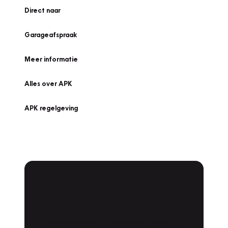
Direct naar
Garageafspraak
Meer informatie
Alles over APK
APK regelgeving
APK Keuring bij
Vakgarage!
Is het weer tijd voor de jaarlijkse APK? Ga