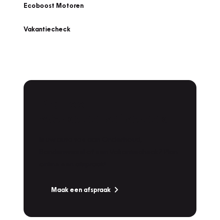
Ecoboost Motoren
Vakantiecheck
Plan een
Werkplaatsafspraak
Is uw auto toe aan Onderhoud,
Bandenwissel of een Vakantiecheck? Plan
online een afspraak!
Maak een afspraak