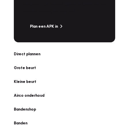
snel naar Vakgarage bij u in de buurt, en ga
zonder zorgen de weg op!
Plan een APK in
Direct plannen
Grote beurt
Kleine beurt
Airco onderhoud
Bandenshop
Banden