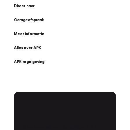
Direct naar
Garageafspraak
Meer informatie
Alles over APK
APK regelgeving
APK Keuring bij
Vakgarage!
Is het weer tijd voor de jaarlijkse APK? Ga