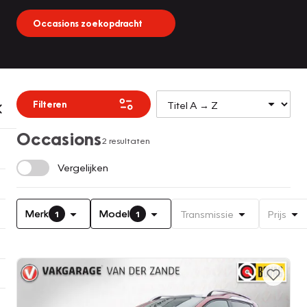
Occasions zoekopdracht
Filteren
Occasions
2 resultaten
Vergelijken
Merk
Model
Transmissie
Prijs
1
1