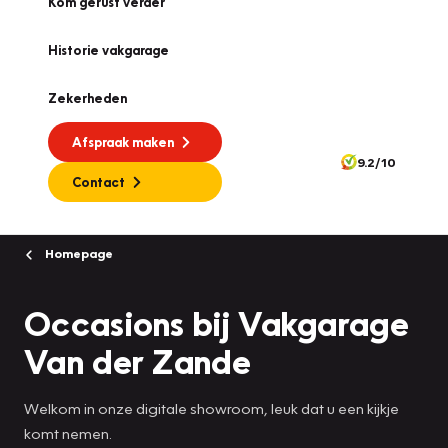
Kom gerust verder
Historie vakgarage
Zekerheden
Afspraak maken
9.2/10
Contact
Homepage
Occasions bij Vakgarage
Van der Zande
Welkom in onze digitale showroom, leuk dat u een kijkje
komt nemen.