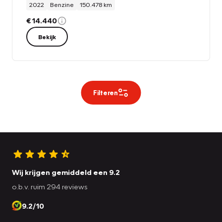
2022
Benzine
150.478 km
€ 14.440
Bekijk
Filteren
Wij krijgen gemiddeld een 9.2
o.b.v. ruim 294 reviews
9.2/10