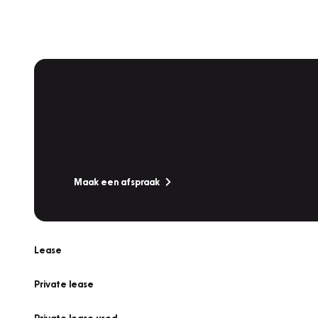
Plan een
Werkplaatsafspraak
Is uw auto toe aan Onderhoud, Bandenwissel of een Va
Maak een afspraak
Lease
Private lease