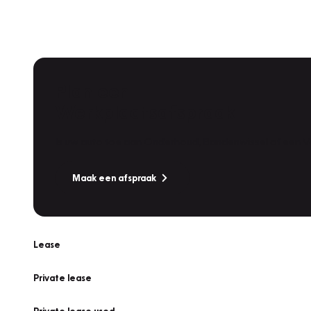
Plan een
Werkplaatsafspraak
Is uw auto toe aan Onderhoud, Bandenwissel of een Va
Maak een afspraak
Lease
Private lease