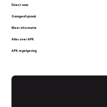
Direct naar
Garageafspraak
Meer informatie
Alles over APK
APK regelgeving
APK Keuring bij Vakgarage!
Is het weer tijd voor de jaarlijkse APK? Ga snel naar V