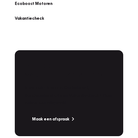
Ecoboost Motoren
Vakantiecheck
Plan een
Werkplaatsafspraak
Is uw auto toe aan Onderhoud,
Bandenwissel of een Vakantiecheck? Plan
online een afspraak!
Maak een afspraak