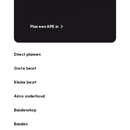
snel naar Vakgarage bij u in de buurt, en ga
zonder zorgen de weg op!
Plan een APK in
Direct plannen
Grote beurt
Kleine beurt
Airco onderhoud
Bandenshop
Banden