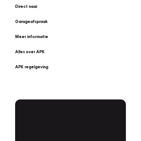
Direct naar
Garageafspraak
Meer informatie
Alles over APK
APK regelgeving
APK Keuring bij
Vakgarage!
Is het weer tijd voor de jaarlijkse APK? Ga