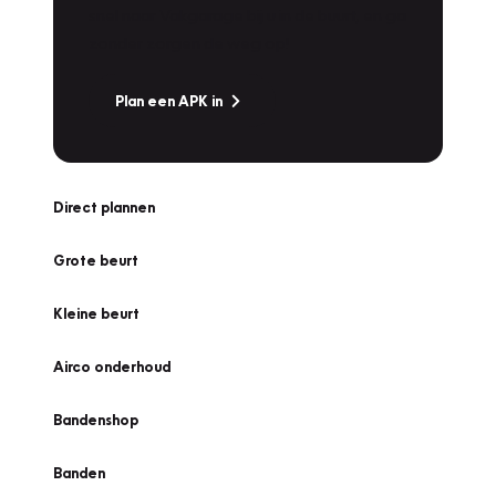
snel naar Vakgarage bij u in de buurt, en ga
zonder zorgen de weg op!
Plan een APK in
Direct plannen
Grote beurt
Kleine beurt
Airco onderhoud
Bandenshop
Banden