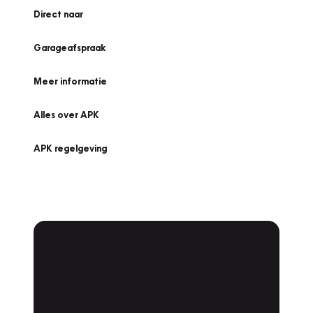
Direct naar
Garageafspraak
Meer informatie
Alles over APK
APK regelgeving
APK Keuring bij
Vakgarage!
Is het weer tijd voor de jaarlijkse APK? Ga