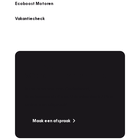
Ecoboost Motoren
Vakantiecheck
Plan een
Werkplaatsafspraak
Is uw auto toe aan Onderhoud,
Bandenwissel of een Vakantiecheck? Plan
online een afspraak!
Maak een afspraak