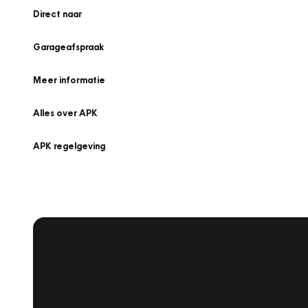
Direct naar
Garageafspraak
Meer informatie
Alles over APK
APK regelgeving
APK Keuring bij Vakgarage!
Is het weer tijd voor de jaarlijkse APK? Ga snel naar V