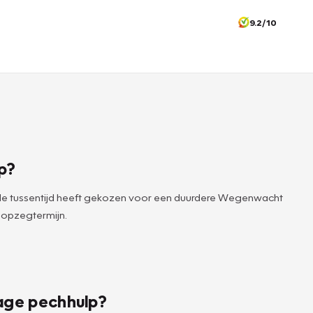
9.2/10
p?
 de tussentijd heeft gekozen voor een duurdere Wegenwacht
 opzegtermijn.
age pechhulp?