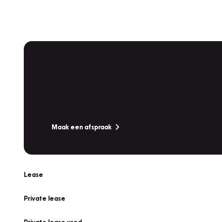
Plan een
Werkplaatsafspraak
Is uw auto toe aan Onderhoud, Bandenwissel of een Va
Maak een afspraak
Lease
Private lease