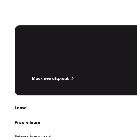
Plan een
Werkplaatsafspraak
Is uw auto toe aan Onderhoud, Bandenwissel of een Va
Maak een afspraak
Lease
Private lease