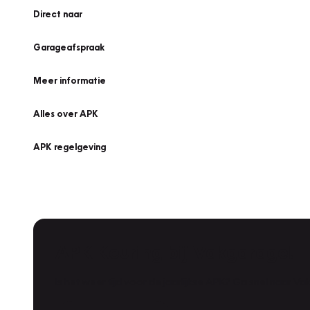
Direct naar
Garageafspraak
Meer informatie
Alles over APK
APK regelgeving
APK Keuring bij Vakgarage!
Is het weer tijd voor de jaarlijkse APK? Ga snel naar V