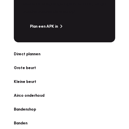
snel naar Vakgarage bij u in de buurt, en ga
zonder zorgen de weg op!
Plan een APK in
Direct plannen
Grote beurt
Kleine beurt
Airco onderhoud
Bandenshop
Banden