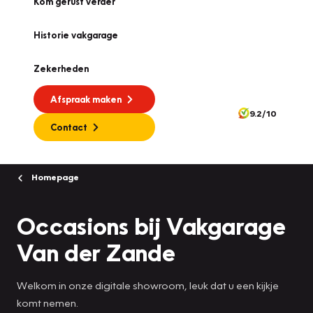
Kom gerust verder
Historie vakgarage
Zekerheden
Afspraak maken
9.2/10
Contact
Homepage
Occasions bij Vakgarage
Van der Zande
Welkom in onze digitale showroom, leuk dat u een kijkje
komt nemen.