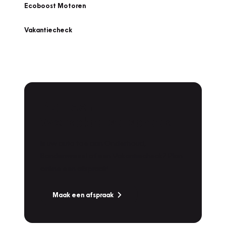
Ecoboost Motoren
Vakantiecheck
Plan een
Werkplaatsafspraak
Is uw auto toe aan Onderhoud,
Bandenwissel of een Vakantiecheck? Plan
online een afspraak!
Maak een afspraak