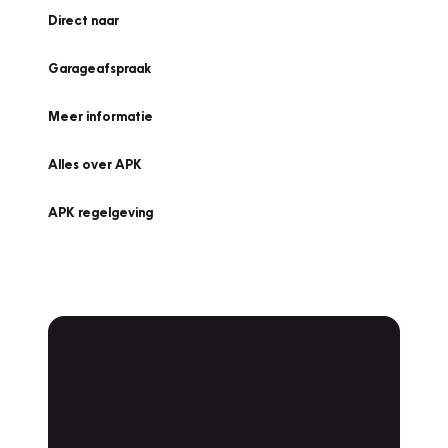
Direct naar
Garageafspraak
Meer informatie
Alles over APK
APK regelgeving
APK Keuring bij
Vakgarage!
Is het weer tijd voor de jaarlijkse APK? Ga