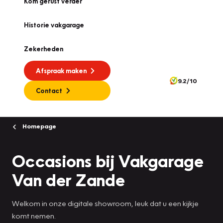
Kom gerust verder
Historie vakgarage
Zekerheden
Afspraak maken
9.2/10
Contact
Homepage
Occasions bij Vakgarage
Van der Zande
Welkom in onze digitale showroom, leuk dat u een kijkje
komt nemen.