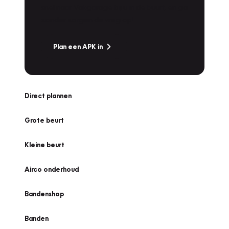
snel naar Vakgarage bij u in de buurt, en ga
zonder zorgen de weg op!
Plan een APK in
Direct plannen
Grote beurt
Kleine beurt
Airco onderhoud
Bandenshop
Banden