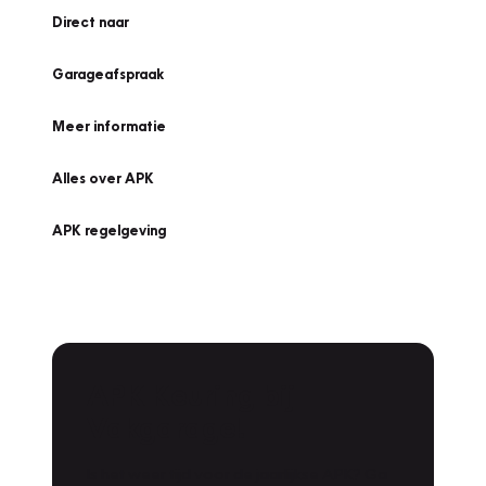
Direct naar
Garageafspraak
Meer informatie
Alles over APK
APK regelgeving
APK Keuring bij
Vakgarage!
Is het weer tijd voor de jaarlijkse APK? Ga