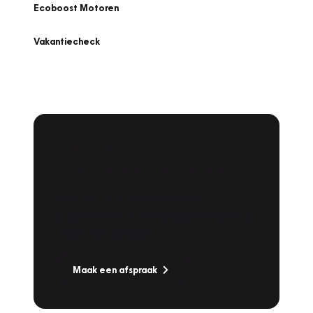
Ecoboost Motoren
Vakantiecheck
Plan een
Werkplaatsafspraak
Is uw auto toe aan Onderhoud,
Bandenwissel of een Vakantiecheck? Plan
online een afspraak!
Maak een afspraak